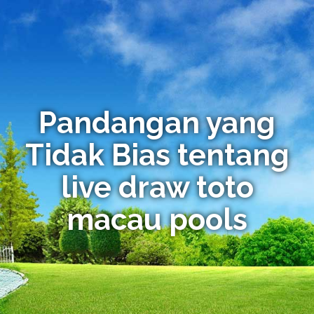
Pandangan yang
Tidak Bias tentang
live draw toto
macau pools