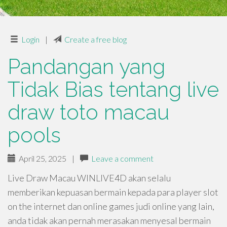
Login
|
Create a free blog
Pandangan yang
Tidak Bias tentang live
draw toto macau
pools
April 25, 2025
|
Leave a comment
Live Draw Macau WINLIVE4D akan selalu
memberikan kepuasan bermain kepada para player slot
on the internet dan online games judi online yang lain,
anda tidak akan pernah merasakan menyesal bermain